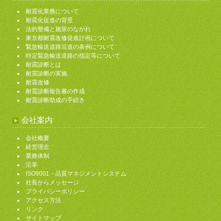
耐震化業務について
耐震化促進の背景
法的整備と施策のながれ
東京都耐震改修促進計画について
緊急輸送道路沿道の条例について
特定緊急輸送道路の指定等について
耐震診断とは
耐震診断の実施
耐震改修
耐震診断報告書の作成
耐震診断助成の手続き
会社案内
会社概要
経営理念
業務体制
沿革
ISO9001・品質マネジメントシステム
社長からメッセージ
プライバシーポリシー
アクセス方法
リンク
サイトマップ