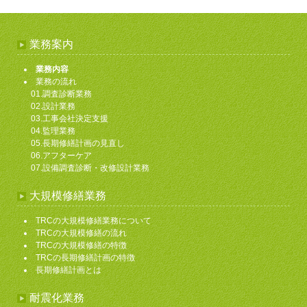
業務案内
業務内容
業務の流れ
01.調査診断業務
02.設計業務
03.工事会社決定支援
04.監理業務
05.長期修繕計画の見直し
06.アフターケア
07.設備調査診断・改修設計業務
大規模修繕業務
TRCの大規模修繕業務について
TRCの大規模修繕の流れ
TRCの大規模修繕の特徴
TRCの長期修繕計画の特徴
長期修繕計画とは
耐震化業務