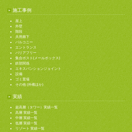
施工事例
屋上
外壁
階段
共用廊下
バルコニー
エントランス
バリアフリー
集合ポスト(メールボックス)
鉄部関係
エキスパンションジョイント
設備
ゴミ置場
その他 (外構ほか)
実績
超高層（タワー）実績一覧
高層 実績一覧
中層 実績一覧
低層 実績一覧
リゾート 実績一覧